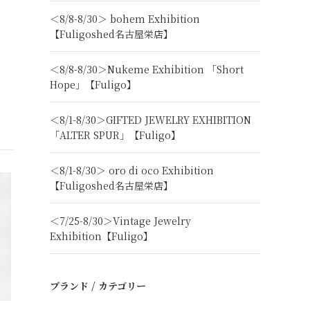
＜8/8-8/30＞ bohem Exhibition
【Fuligoshed名古屋栄店】
＜8/8-8/30＞Nukeme Exhibition 「Short
Hope」【Fuligo】
＜8/1-8/30＞GIFTED JEWELRY EXHIBITION
「ALTER SPUR」【Fuligo】
＜8/1-8/30＞ oro di oco Exhibition
【Fuligoshed名古屋栄店】
＜7/25-8/30＞Vintage Jewelry
Exhibition【Fuligo】
ブランド / カテゴリー