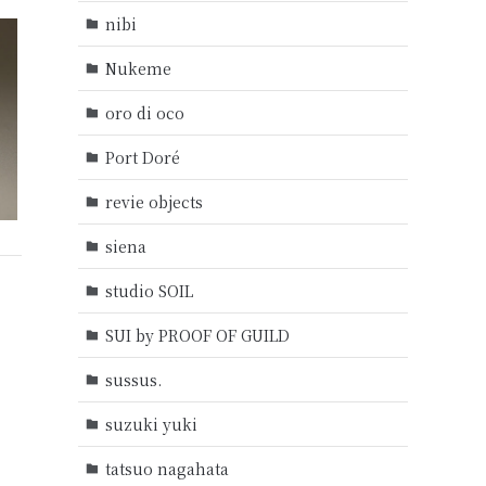
nibi
Nukeme
oro di oco
Port Doré
revie objects
siena
studio SOIL
SUI by PROOF OF GUILD
sussus.
suzuki yuki
tatsuo nagahata