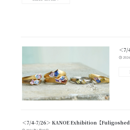
＜7/
202
＜7/4-7/26＞ KANOE Exhibition【Fuligos
2026年6月29日