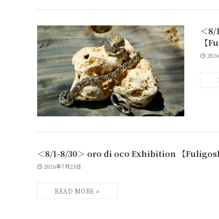
＜8/
【Fu
202
＜8/1-8/30＞ oro di oco Exhibition 【Ful
2026年7月23日