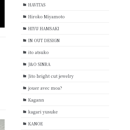
HAVITAS
Hiroko Miyamoto
HIYU HAMSAKI
IN OUT DESIGN
ito atsuko
J&O SINRA
Jito bright cut jewelry
jouer avec moa?
Kagann
kagari yusuke
KANOE