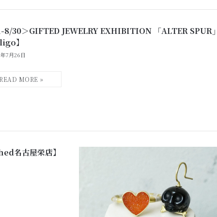
1-8/30＞GIFTED JEWELRY EXHIBITION 「ALTER SPUR
ligo】
6年7月26日
igoshed名古屋栄店】