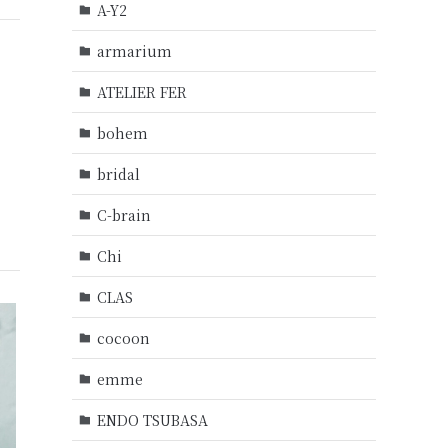
A-Y2
armarium
」
ATELIER FER
bohem
bridal
C-brain
Chi
CLAS
cocoon
emme
ENDO TSUBASA