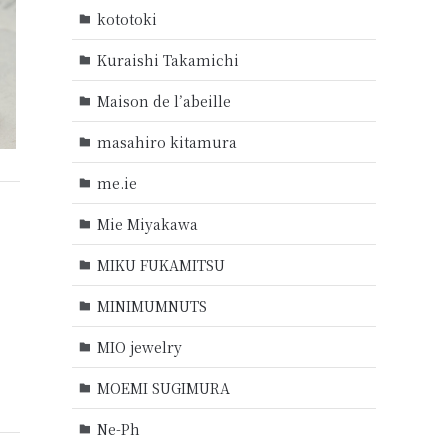
kototoki
Kuraishi Takamichi
Maison de l’abeille
masahiro kitamura
me.ie
Mie Miyakawa
MIKU FUKAMITSU
MINIMUMNUTS
MIO jewelry
MOEMI SUGIMURA
Ne-Ph