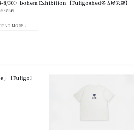
8-8/30＞ bohem Exhibition 【Fuligoshed名古屋栄店】
6年8月3日
ope」【Fuligo】