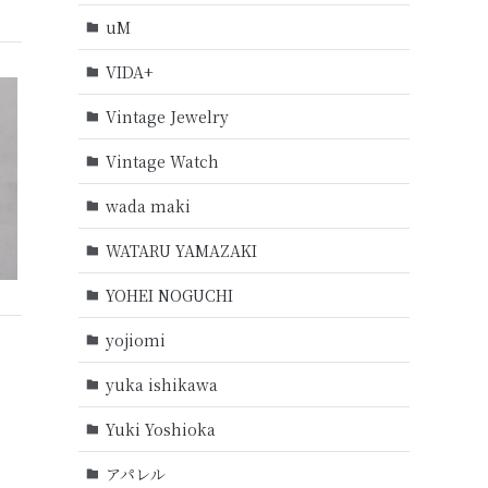
uM
VIDA+
Vintage Jewelry
Vintage Watch
wada maki
WATARU YAMAZAKI
YOHEI NOGUCHI
yojiomi
yuka ishikawa
Yuki Yoshioka
アパレル