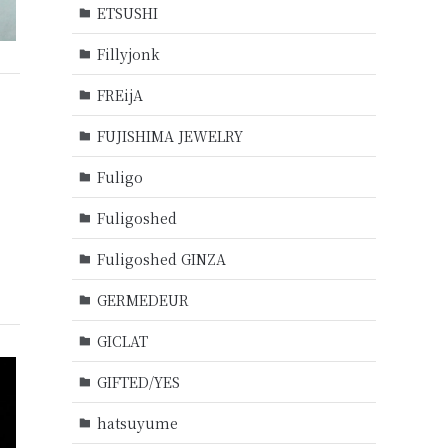
ETSUSHI
Fillyjonk
FREijA
FUJISHIMA JEWELRY
Fuligo
Fuligoshed
Fuligoshed GINZA
GERMEDEUR
GICLAT
GIFTED/YES
hatsuyume