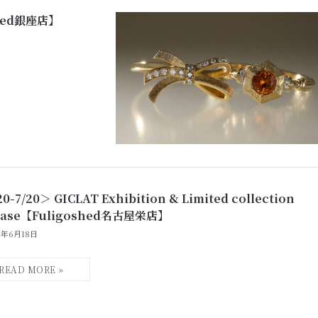
oshed銀座店】
0-7/20＞ GICLAT Exhibition & Limited collection
ease【Fuligoshed名古屋栄店】
6年6月18日