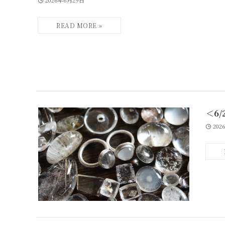
＜6/
202