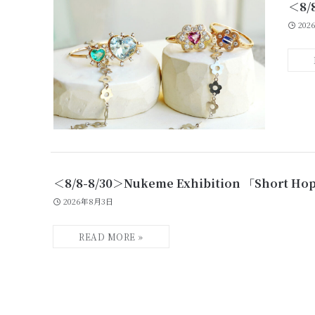
＜8/
202
＜8/8-8/30＞Nukeme Exhibition 「Short H
2026年8月3日