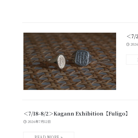
＜7/
202
＜7/18-8/2＞Kagann Exhibition【Fuligo】
2026年7月12日