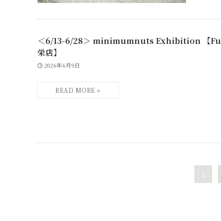
＜6/13-6/28＞ minimumnuts Exhibition 【
栄店】
2026年6月9日
1