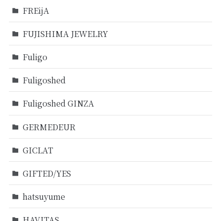
FREijA
FUJISHIMA JEWELRY
Fuligo
Fuligoshed
Fuligoshed GINZA
GERMEDEUR
GICLAT
GIFTED/YES
hatsuyume
HAVITAS