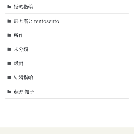
婚約指輪
展と潜と tentosento
所作
未分類
穀雨
結婚指輪
蕨野 知子