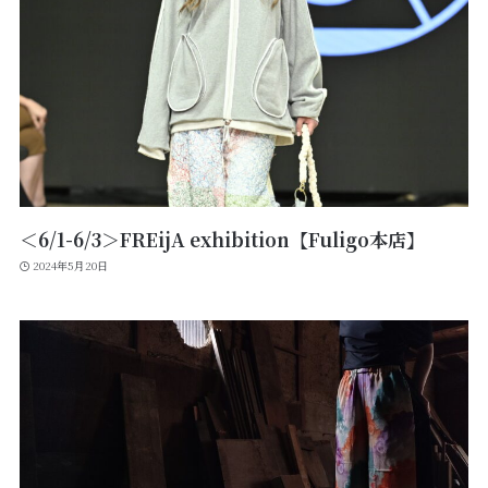
＜6/1-6/3＞FREijA exhibition【Fuligo本店】
2024年5月20日