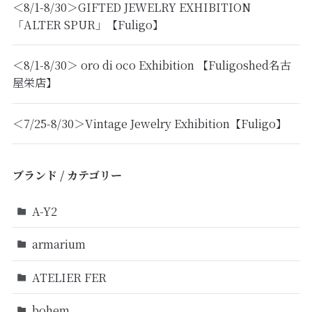
＜8/1-8/30＞GIFTED JEWELRY EXHIBITION
「ALTER SPUR」【Fuligo】
＜8/1-8/30＞ oro di oco Exhibition 【Fuligoshed名古
屋栄店】
＜7/25-8/30＞Vintage Jewelry Exhibition【Fuligo】
ブランド / カテゴリー
A-Y2
armarium
ATELIER FER
bohem