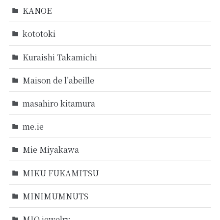
KANOE
kototoki
Kuraishi Takamichi
Maison de l’abeille
masahiro kitamura
me.ie
Mie Miyakawa
MIKU FUKAMITSU
MINIMUMNUTS
MIO jewelry