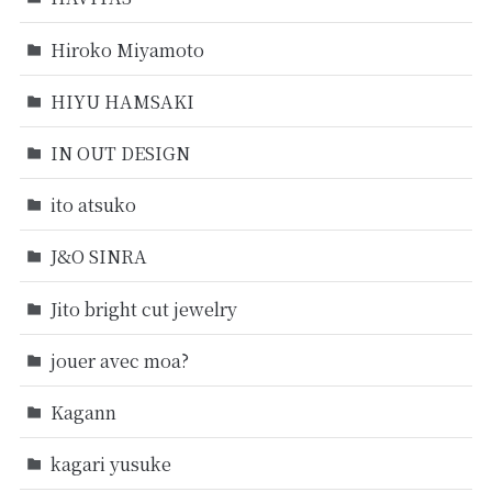
Hiroko Miyamoto
HIYU HAMSAKI
IN OUT DESIGN
ito atsuko
J&O SINRA
Jito bright cut jewelry
jouer avec moa?
Kagann
kagari yusuke