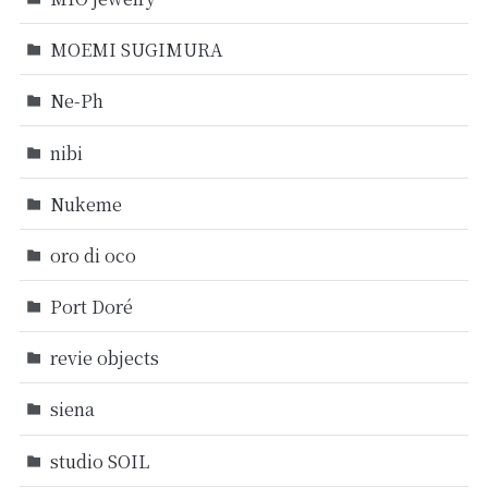
MOEMI SUGIMURA
Ne-Ph
nibi
Nukeme
oro di oco
Port Doré
revie objects
siena
studio SOIL