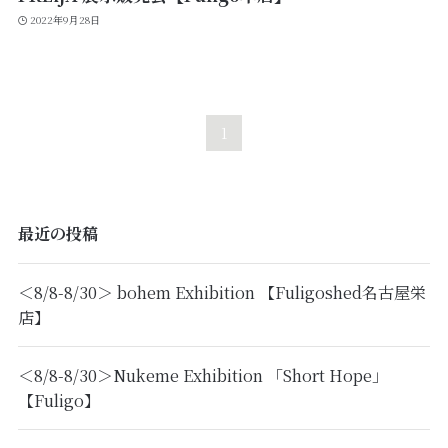
2022年9月28日
1
最近の投稿
＜8/8-8/30＞ bohem Exhibition 【Fuligoshed名古屋栄
店】
＜8/8-8/30＞Nukeme Exhibition 「Short Hope」
【Fuligo】