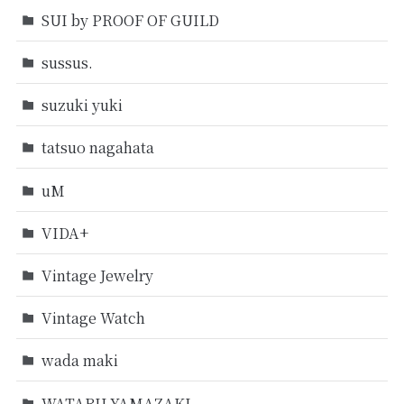
SUI by PROOF OF GUILD
sussus.
suzuki yuki
tatsuo nagahata
uM
VIDA+
Vintage Jewelry
Vintage Watch
wada maki
WATARU YAMAZAKI