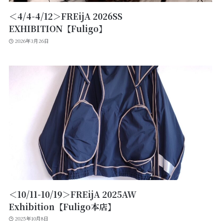
＜4/4-4/12＞FREijA 2026SS
EXHIBITION【Fuligo】
2026年3月26日
＜10/11-10/19＞FREijA 2025AW
Exhibition【Fuligo本店】
2025年10月8日