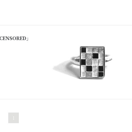
NCENSORED」
1