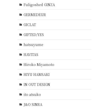
Fuligoshed GINZA
GERMEDEUR
GICLAT
GIFTED/YES
hatsuyume
HAVITAS
Hiroko Miyamoto
HIYU HAMSAKI
IN OUT DESIGN
ito atsuko
J&O SINRA