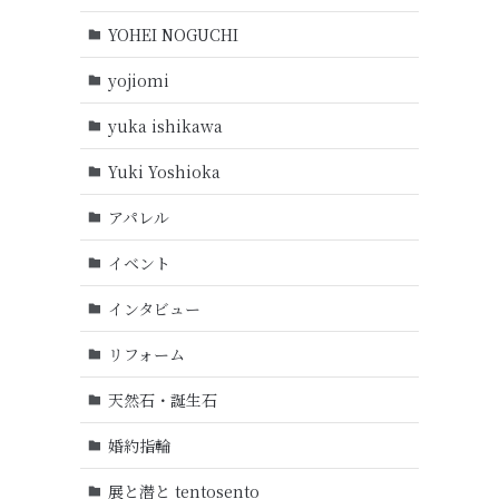
YOHEI NOGUCHI
yojiomi
yuka ishikawa
Yuki Yoshioka
アパレル
イベント
インタビュー
リフォーム
天然石・誕生石
婚約指輪
展と潜と tentosento