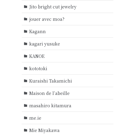
Jito bright cut jewelry
jouer avec moa?
Kagann
kagari yusuke
KANOE
kototoki
Kuraishi Takamichi
Maison de l’abeille
masahiro kitamura
me.ie
Mie Miyakawa