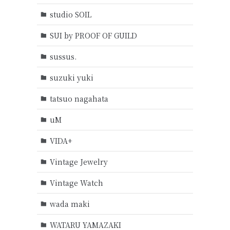
studio SOIL
SUI by PROOF OF GUILD
sussus.
suzuki yuki
tatsuo nagahata
uM
VIDA+
Vintage Jewelry
Vintage Watch
wada maki
WATARU YAMAZAKI