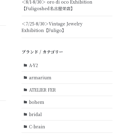
＜8/1-8/30＞ oro di oco Exhibition
【Fuligoshed名古屋栄店】
＜7/25-8/30＞Vintage Jewelry
Exhibition【Fuligo】
ブランド / カテゴリー
A-Y2
armarium
ATELIER FER
bohem
bridal
C-brain