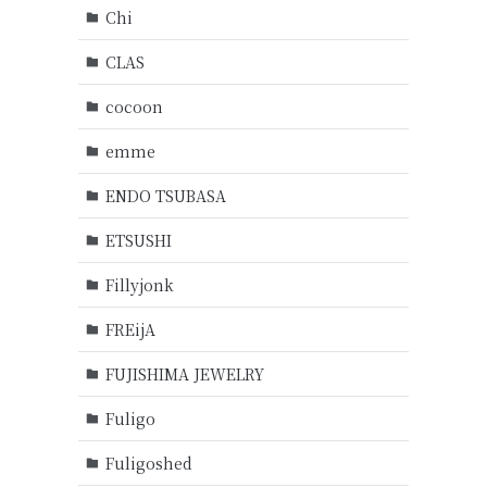
Chi
CLAS
cocoon
emme
ENDO TSUBASA
ETSUSHI
Fillyjonk
FREijA
FUJISHIMA JEWELRY
Fuligo
Fuligoshed