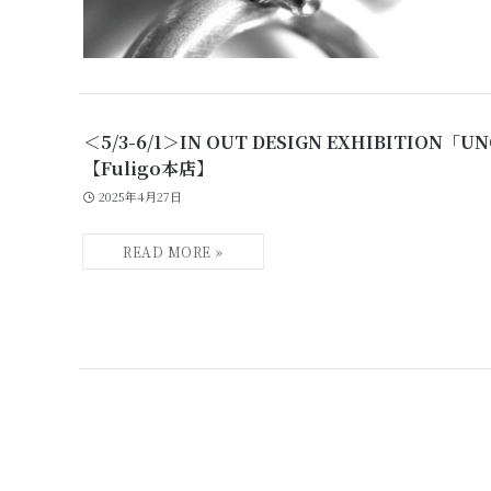
＜5/3-6/1＞IN OUT DESIGN EXHIBITION「U
【Fuligo本店】
2025年4月27日