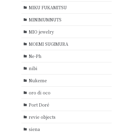
MIKU FUKAMITSU
MINIMUMNUTS
MIO jewelry
MOEMI SUGIMURA
Ne-Ph
nibi
Nukeme
oro di oco
Port Doré
revie objects
siena