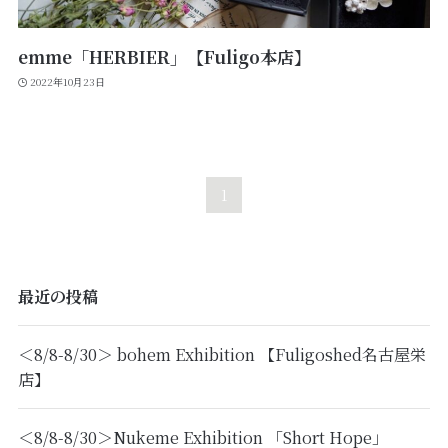
emme「HERBIER」【Fuligo本店】
2022年10月23日
1
最近の投稿
＜8/8-8/30＞ bohem Exhibition 【Fuligoshed名古屋栄
店】
＜8/8-8/30＞Nukeme Exhibition 「Short Hope」