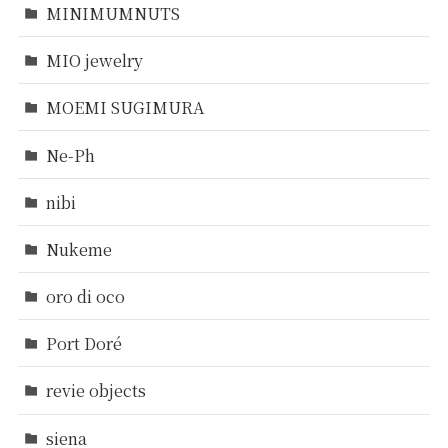
MINIMUMNUTS
MIO jewelry
MOEMI SUGIMURA
Ne-Ph
nibi
Nukeme
oro di oco
Port Doré
revie objects
siena