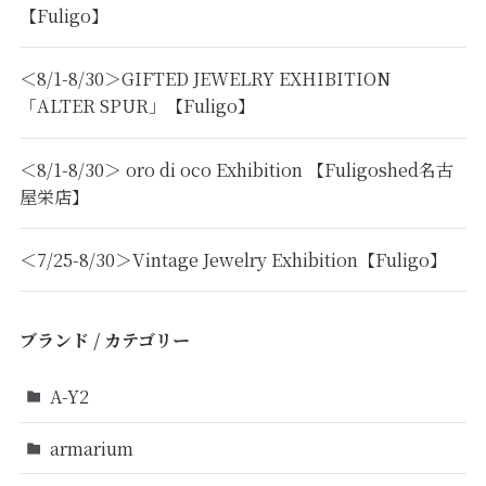
【Fuligo】
＜8/1-8/30＞GIFTED JEWELRY EXHIBITION
「ALTER SPUR」【Fuligo】
＜8/1-8/30＞ oro di oco Exhibition 【Fuligoshed名古
屋栄店】
＜7/25-8/30＞Vintage Jewelry Exhibition【Fuligo】
ブランド / カテゴリー
A-Y2
armarium