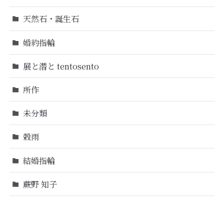
天然石・誕生石
婚約指輪
展と潜と tentosento
所作
未分類
穀雨
結婚指輪
蕨野 知子