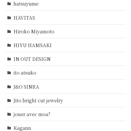
hatsuyume
HAVITAS
Hiroko Miyamoto
HIYU HAMSAKI
IN OUT DESIGN
ito atsuko
J&O SINRA
Jito bright cut jewelry
jouer avec moa?
Kagann