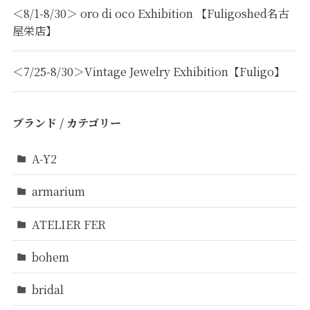
＜8/1-8/30＞ oro di oco Exhibition 【Fuligoshed名古
屋栄店】
＜7/25-8/30＞Vintage Jewelry Exhibition【Fuligo】
ブランド / カテゴリー
A-Y2
armarium
ATELIER FER
bohem
bridal