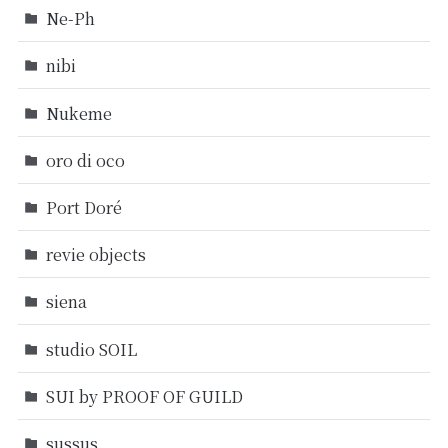
Ne-Ph
nibi
Nukeme
oro di oco
Port Doré
revie objects
siena
studio SOIL
SUI by PROOF OF GUILD
sussus.