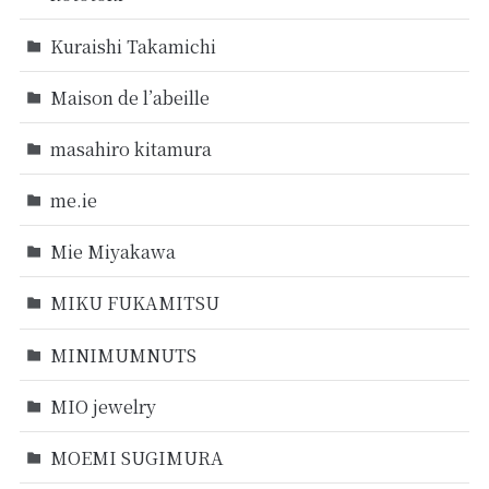
Kuraishi Takamichi
Maison de l’abeille
masahiro kitamura
me.ie
Mie Miyakawa
MIKU FUKAMITSU
MINIMUMNUTS
MIO jewelry
MOEMI SUGIMURA