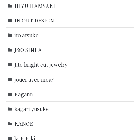
HIYU HAMSAKI
IN OUT DESIGN
ito atsuko
J&O SINRA
Jito bright cut jewelry
jouer avec moa?
Kagann
kagari yusuke
KANOE
kototoki