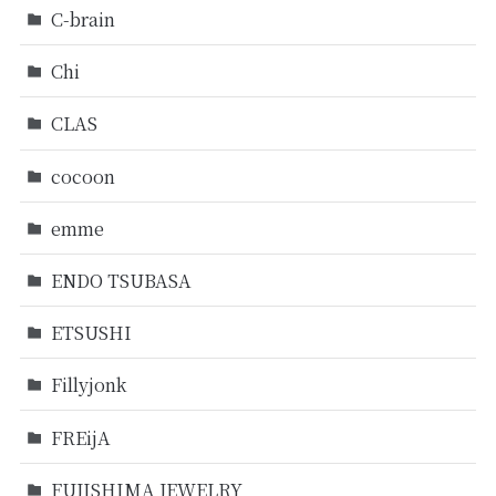
C-brain
Chi
CLAS
cocoon
emme
ENDO TSUBASA
ETSUSHI
Fillyjonk
FREijA
FUJISHIMA JEWELRY