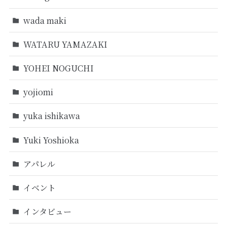
wada maki
WATARU YAMAZAKI
YOHEI NOGUCHI
yojiomi
yuka ishikawa
Yuki Yoshioka
アパレル
イベント
インタビュー