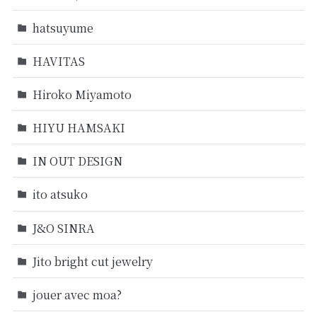
hatsuyume
HAVITAS
Hiroko Miyamoto
HIYU HAMSAKI
IN OUT DESIGN
ito atsuko
J&O SINRA
Jito bright cut jewelry
jouer avec moa?