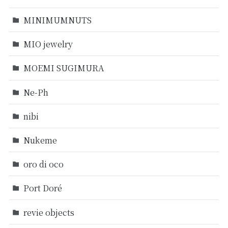
MINIMUMNUTS
MIO jewelry
MOEMI SUGIMURA
Ne-Ph
nibi
Nukeme
oro di oco
Port Doré
revie objects