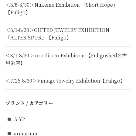
＜8/8-8/30＞Nukeme Exhibition 「Short Hope」
【Fuligo】
＜8/1-8/30＞GIFTED JEWELRY EXHIBITION
「ALTER SPUR」【Fuligo】
＜8/1-8/30＞ oro di oco Exhibition 【Fuligoshed名古
屋栄店】
＜7/25-8/30＞Vintage Jewelry Exhibition【Fuligo】
ブランド / カテゴリー
A-Y2
armarium