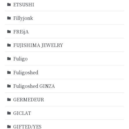
ETSUSHI
Fillyjonk
FREijA
FUJISHIMA JEWELRY
Fuligo
Fuligoshed
Fuligoshed GINZA
GERMEDEUR
GICLAT
GIFTED/YES