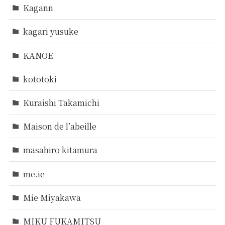
Kagann
kagari yusuke
KANOE
kototoki
Kuraishi Takamichi
Maison de l’abeille
masahiro kitamura
me.ie
Mie Miyakawa
MIKU FUKAMITSU