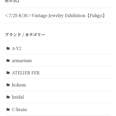
屋栄店】
＜7/25-8/30＞Vintage Jewelry Exhibition【Fuligo】
ブランド / カテゴリー
A-Y2
armarium
ATELIER FER
bohem
bridal
C-brain