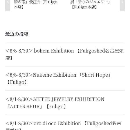
姫の恋」受注会【Fuligo
展「祈りのジュエリー」
本店】
【Fuligo本店】
最近の投稿
＜8/8-8/30＞ bohem Exhibition 【Fuligoshed名古屋栄
店】
＜8/8-8/30＞Nukeme Exhibition 「Short Hope」
【Fuligo】
＜8/1-8/30＞GIFTED JEWELRY EXHIBITION
「ALTER SPUR」【Fuligo】
＜8/1-8/30＞ oro di oco Exhibition 【Fuligoshed名古