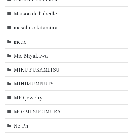
Maison de l’abeille
masahiro kitamura
me.ie
Mie Miyakawa
MIKU FUKAMITSU
MINIMUMNUTS
MIO jewelry
MOEMI SUGIMURA
Ne-Ph