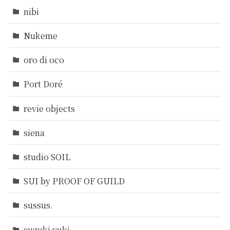
nibi
Nukeme
oro di oco
Port Doré
revie objects
siena
studio SOIL
SUI by PROOF OF GUILD
sussus.
suzuki yuki