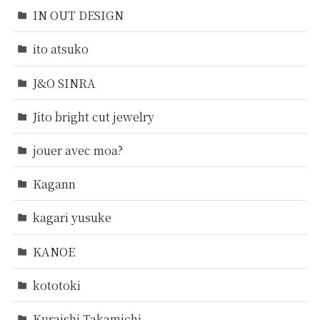
IN OUT DESIGN
ito atsuko
J&O SINRA
Jito bright cut jewelry
jouer avec moa?
Kagann
kagari yusuke
KANOE
kototoki
Kuraishi Takamichi