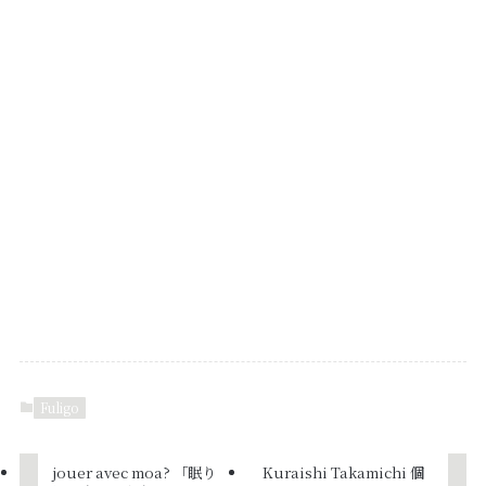
Fuligo
jouer avec moa? 「眠り
Kuraishi Takamichi 個