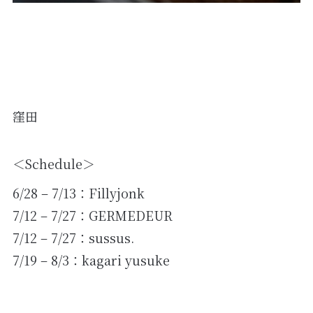
窪田
＜Schedule＞
6/28 – 7/13：Fillyjonk
7/12 – 7/27：GERMEDEUR
7/12 – 7/27：sussus.
7/19 – 8/3：kagari yusuke