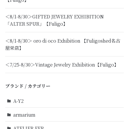
＜8/1-8/30＞GIFTED JEWELRY EXHIBITION
「ALTER SPUR」【Fuligo】
＜8/1-8/30＞ oro di oco Exhibition 【Fuligoshed名古
屋栄店】
＜7/25-8/30＞Vintage Jewelry Exhibition【Fuligo】
ブランド / カテゴリー
A-Y2
armarium
ATELIER FER