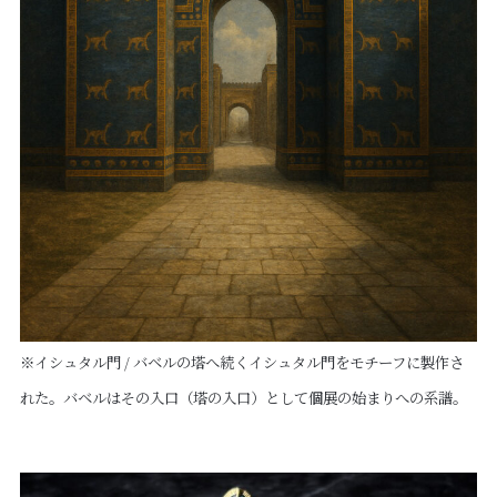
※イシュタル門 / バベルの塔へ続くイシュタル門をモチーフに製作さ
れた。バベルはその入口（塔の入口）として個展の始まりへの系譜。