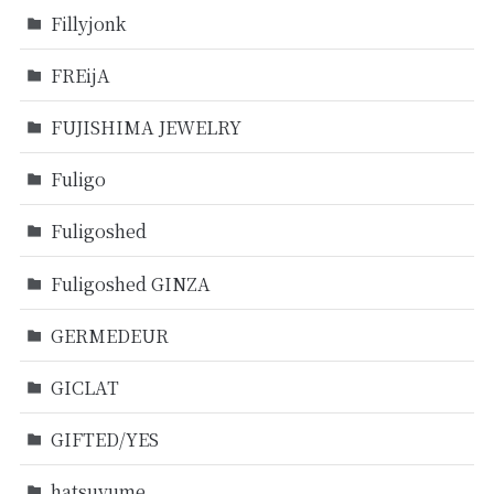
Fillyjonk
FREijA
FUJISHIMA JEWELRY
Fuligo
Fuligoshed
Fuligoshed GINZA
GERMEDEUR
GICLAT
GIFTED/YES
hatsuyume