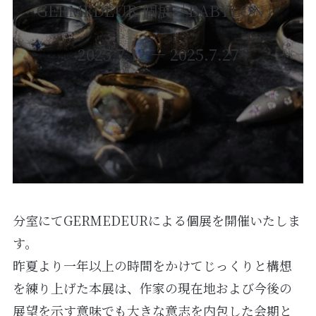
GERMEDEUR 個展「BABYLON」
2025.7.12 ― 2025.7.27
分室にてGERMEDEURによる個展を開催いたしま
す。
昨夏より一年以上の時間をかけてじっくりと構想
を練り上げた本展は、作家の現在地および今後の
展望を示す意味でも大きな意志を内包した会期と