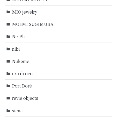
MIO jewelry
MOEMI SUGIMURA
Ne-Ph
nibi
Nukeme
oro di oco
Port Doré
revie objects
siena