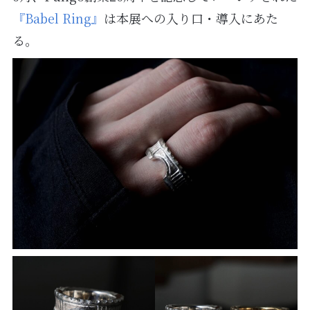
『Babel Ring』
は本展への入り口・導入にあた
る。