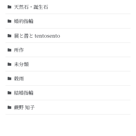
天然石・誕生石
婚約指輪
展と潜と tentosento
所作
未分類
穀雨
結婚指輪
蕨野 知子