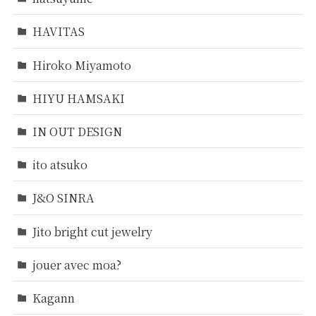
HAVITAS
Hiroko Miyamoto
HIYU HAMSAKI
IN OUT DESIGN
ito atsuko
J&O SINRA
Jito bright cut jewelry
jouer avec moa?
Kagann