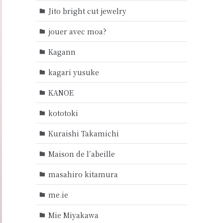
Jito bright cut jewelry
jouer avec moa?
Kagann
kagari yusuke
KANOE
kototoki
Kuraishi Takamichi
Maison de l’abeille
masahiro kitamura
me.ie
Mie Miyakawa