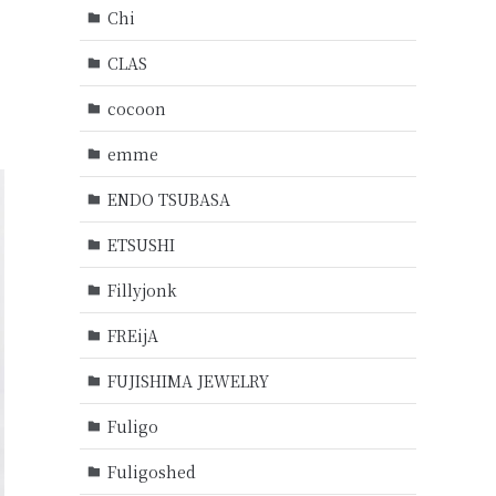
Chi
CLAS
cocoon
emme
ENDO TSUBASA
ETSUSHI
Fillyjonk
FREijA
FUJISHIMA JEWELRY
Fuligo
Fuligoshed