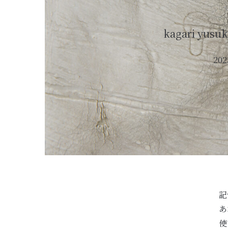
kagari yusu
202
記
あ
使