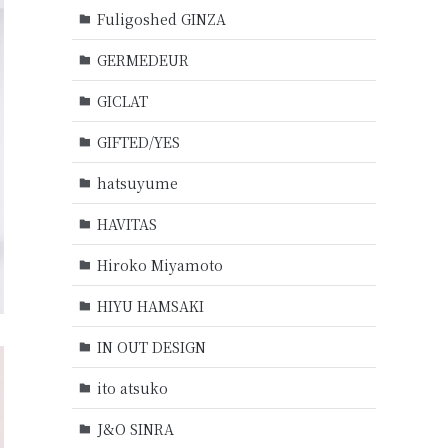
Fuligoshed GINZA
GERMEDEUR
GICLAT
GIFTED/YES
hatsuyume
HAVITAS
Hiroko Miyamoto
HIYU HAMSAKI
IN OUT DESIGN
ito atsuko
J&O SINRA