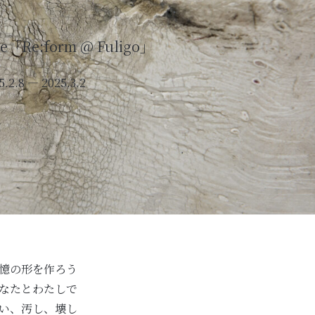
ke「Re:form @ Fuligo」
5.2.8 ― 2025.3.2
憶の形を作ろう
なたとわたしで
い、汚し、壊し