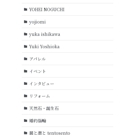
YOHEI NOGUCHI
yojiomi
yuka ishikawa
Yuki Yoshioka
アパレル
イベント
インタビュー
リフォーム
天然石・誕生石
婚約指輪
展と潜と tentosento