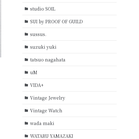
studio SOIL
SUI by PROOF OF GUILD
sussus.
suzuki yuki
tatsuo nagahata
uM
VIDA+
Vintage Jewelry
Vintage Watch
wada maki
WATARU YAMAZAKI