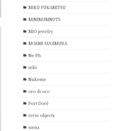
MIKU FUKAMITSU
MINIMUMNUTS
MIO jewelry
MOEMI SUGIMURA
Ne-Ph
nibi
Nukeme
oro di oco
Port Doré
revie objects
siena