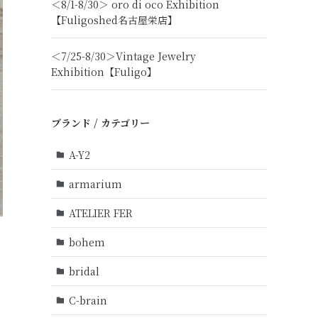
＜8/1-8/30＞ oro di oco Exhibition
【Fuligoshed名古屋栄店】
＜7/25-8/30＞Vintage Jewelry
Exhibition【Fuligo】
ブランド / カテゴリー
A-Y2
armarium
ATELIER FER
bohem
bridal
C-brain