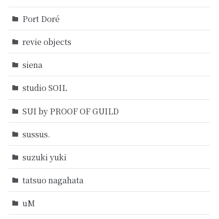
Port Doré
revie objects
siena
studio SOIL
SUI by PROOF OF GUILD
sussus.
suzuki yuki
tatsuo nagahata
uM