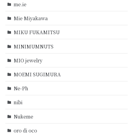
me.ie
Mie Miyakawa
MIKU FUKAMITSU
MINIMUMNUTS
MIO jewelry
MOEMI SUGIMURA
Ne-Ph
nibi
Nukeme
oro di oco