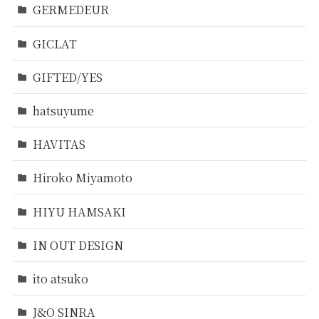
GERMEDEUR
GICLAT
GIFTED/YES
hatsuyume
HAVITAS
Hiroko Miyamoto
HIYU HAMSAKI
IN OUT DESIGN
ito atsuko
J&O SINRA