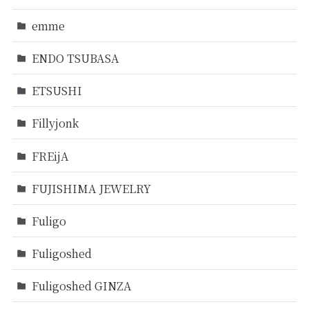
emme
ENDO TSUBASA
ETSUSHI
Fillyjonk
FREijA
FUJISHIMA JEWELRY
Fuligo
Fuligoshed
Fuligoshed GINZA