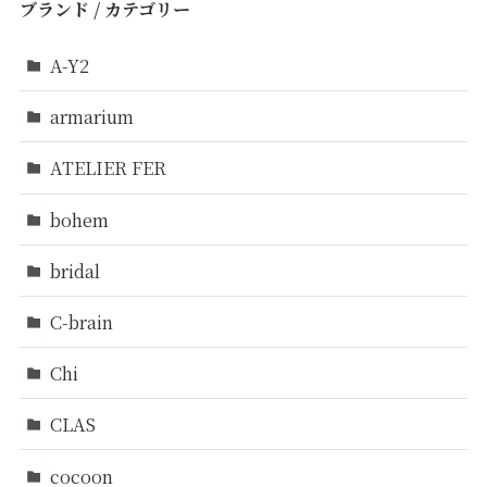
ブランド / カテゴリー
A-Y2
armarium
ATELIER FER
bohem
bridal
C-brain
Chi
CLAS
cocoon