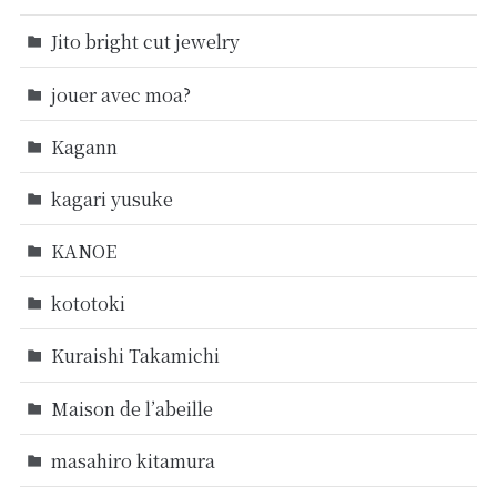
Jito bright cut jewelry
jouer avec moa?
Kagann
kagari yusuke
KANOE
kototoki
Kuraishi Takamichi
Maison de l’abeille
masahiro kitamura