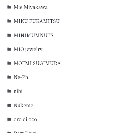
Mie Miyakawa
MIKU FUKAMITSU
MINIMUMNUTS
MIO jewelry
MOEMI SUGIMURA
Ne-Ph
nibi
Nukeme
oro di oco
Port Doré