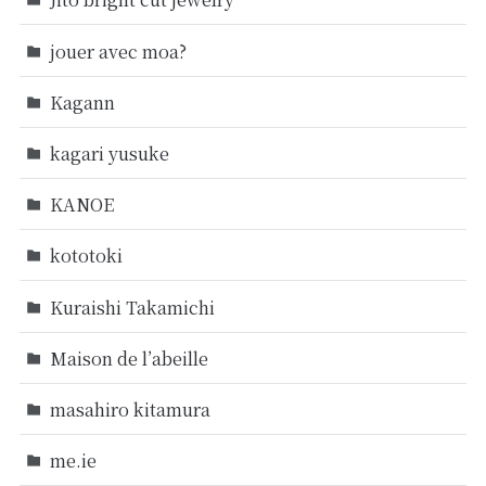
jouer avec moa?
Kagann
kagari yusuke
KANOE
kototoki
Kuraishi Takamichi
Maison de l’abeille
masahiro kitamura
me.ie