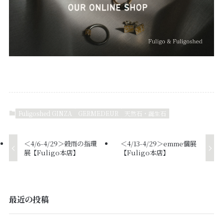
Fuligoshed GINZA
GERMEDEUR
天然石・誕生石
＜4/6-4/29＞穀雨の指環
＜4/13-4/29＞emme個展
展【Fuligo本店】
【Fuligo本店】
最近の投稿