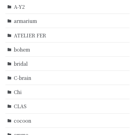
A-Y2
armarium
ATELIER FER
bohem
bridal
C-brain
Chi
CLAS
cocoon
emme