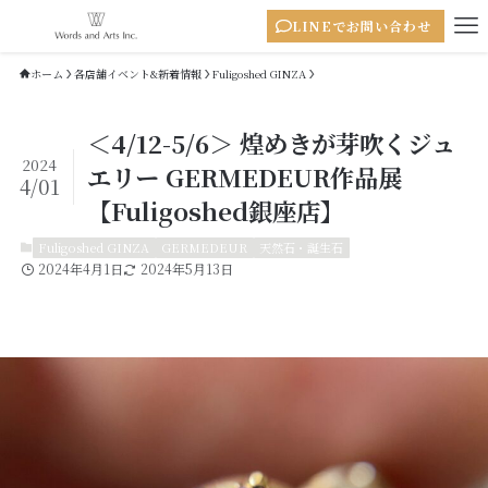
LINEでお問い合わせ
ホーム
各店舗イベント&新着情報
Fuligoshed GINZA
＜4/12-5/6＞ 煌めきが芽吹くジュ
2024
エリー GERMEDEUR作品展
4/01
【Fuligoshed銀座店】
Fuligoshed GINZA
GERMEDEUR
天然石・誕生石
2024年4月1日
2024年5月13日