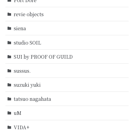
revie objects
siena
studio SOIL
SUI by PROOF OF GUILD
sussus.
suzuki yuki
tatsuo nagahata
uM
VIDA+