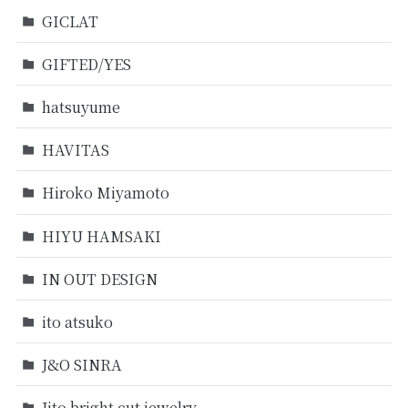
GICLAT
GIFTED/YES
hatsuyume
HAVITAS
Hiroko Miyamoto
HIYU HAMSAKI
IN OUT DESIGN
ito atsuko
J&O SINRA
Jito bright cut jewelry